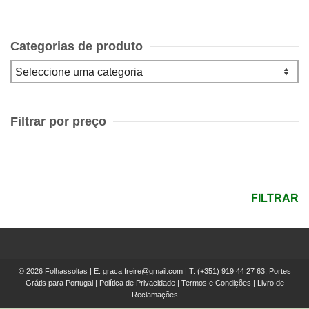
Categorias de produto
Filtrar por preço
Preço
mínimo
Preço
máximo
FILTRAR
© 2026 Folhassoltas | E.
graca.freire@gmail.com
| T.
(+351) 919 44 27 63, Portes
Grátis para Portugal
|
Política de Privacidade
|
Termos e Condições
|
Livro de
Reclamações