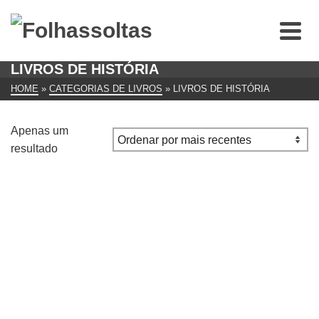
LIVROS DE HISTÓRIA
HOME
»
CATEGORIAS DE LIVROS
»
LIVROS DE HISTÓRIA
Apenas um
resultado
Mussolini : Ensaio sobre a Demagogia Sir Ivone
Kirkpatrick
€
19.00