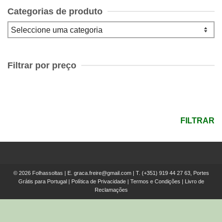
Categorias de produto
Filtrar por preço
Preço
mínimo
Preço
máximo
FILTRAR
© 2026 Folhassoltas | E.
graca.freire@gmail.com
| T.
(+351) 919 44 27 63, Portes
Grátis para Portugal
|
Política de Privacidade
|
Termos e Condições
|
Livro de
Reclamações