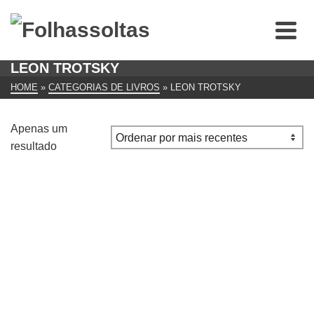
LEON TROTSKY
HOME
»
CATEGORIAS DE LIVROS
»
LEON TROTSKY
Apenas um
resultado
A Revolução Permanente (1928-1931) / Leon Trotsky
€
16.00