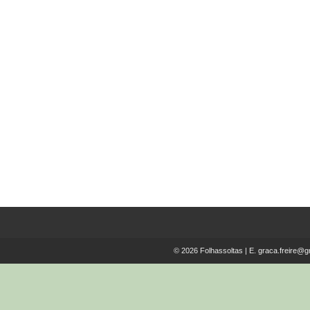
Lenine e a Filosofia Louis
Althusser
€
10.00
© 2026 Folhassoltas | E.
graca.freire@g