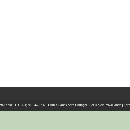
mail.com
| T.
(+351) 919 44 27 63, Portes Grátis para Portugal
|
Política de Privacidade
|
Ter