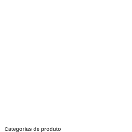
Os Sequestrados de Altona
€
7.00
Mortos sem sepultura – Jean-Paul Sartre
€
7.00
Categorias de produto