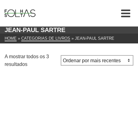
JEAN-PAUL SARTRE
HOME
»
CATEGORIAS DE LIVROS
»
JEAN-PAUL SARTRE
A mostrar todos os 3
Ordenado
resultados
por
mais
recentes
O Muro Jean-Paulo Sartre Civilização Brasileira (1965,
11ª edição)
€
18.00