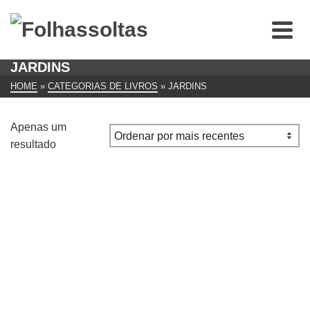
JARDINS
HOME
»
CATEGORIAS DE LIVROS
»
JARDINS
Apenas um
resultado
Guia Prático – Pequenos Jardins
€
20.00