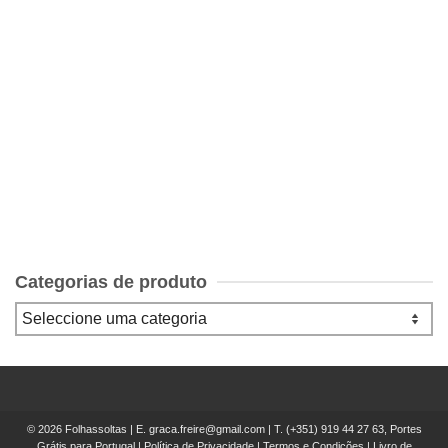
O Mundo Em Que Vivi Ilse Losa
Categorias de produto
© 2026 Folhassoltas | E.
graca.freire@gmail.com
| T.
(+351) 919 44 27 63, Portes
Grátis para Portugal
|
Política de Privacidade
|
Termos e Condições
|
Livro de