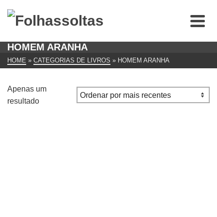
HOMEM ARANHA
HOME
»
CATEGORIAS DE LIVROS
»
HOMEM ARANHA
Apenas um
resultado
Homem Aranha, muitas revistas, preço por revista
€
5.00