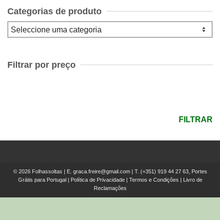
Categorias de produto
Filtrar por preço
Preço
mínimo
Preço
máximo
FILTRAR
© 2026 Folhassoltas | E.
graca.freire@gmail.com
| T.
(+351) 919 44 27 63, Portes
Grátis para Portugal
|
Política de Privacidade
|
Termos e Condições
|
Livro de
Reclamações