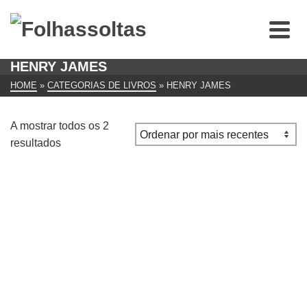
HENRY JAMES
HOME
»
CATEGORIAS DE LIVROS
»
HENRY JAMES
A mostrar todos os 2
Ordenado
resultados
por
mais
recentes
Daisy Miller
€
6.00