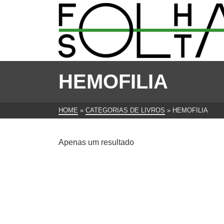
HEMOFILIA
HOME
»
CATEGORIAS DE LIVROS
»
HEMOFILIA
Apenas um resultado
Hemofilia – Terapeutica
Domiciliária de Peter Jones
€
13.00