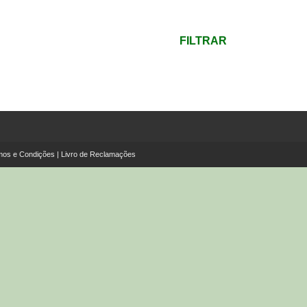
mínimo
Preço
máximo
FILTRAR
mos e Condições
|
Livro de Reclamações