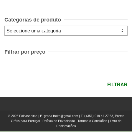
Categorias de produto
Filtrar por preço
Preço
mínimo
Preço
máximo
FILTRAR
© 2026 Folhassoltas | E.
graca.freire@gmail.com
| T.
(+351) 919 44 27 63, Portes
Grátis para Portugal
|
Política de Privacidade
|
Termos e Condições
|
Livro de
Reclamações