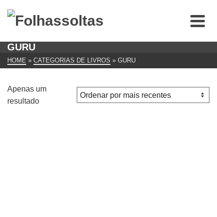
GURU
HOME
»
CATEGORIAS DE LIVROS
»
GURU
Apenas um
resultado
O Seminário de Tom Peters”: Tempos loucos pedem
organizações loucas
€
12.00