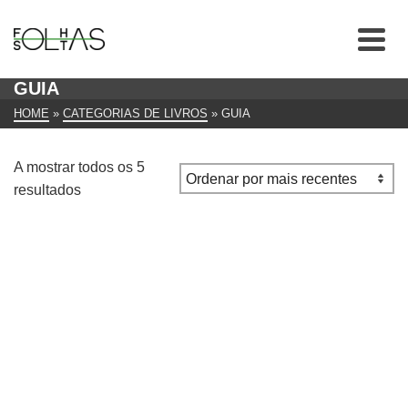
GUIA
HOME
»
CATEGORIAS DE LIVROS
»
GUIA
A mostrar todos os 5
Ordenado
resultados
por
mais
recentes
Florencia – Nueva guia completa de la ciudad
€
10.00