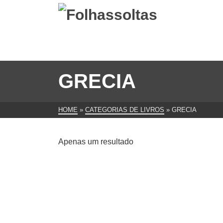
GRECIA
HOME
»
CATEGORIAS DE LIVROS
»
GRECIA
Apenas um resultado
Grécia chão da Filosofia, Luísa
Ribeiro Ferreira e Adelino
Cardoso