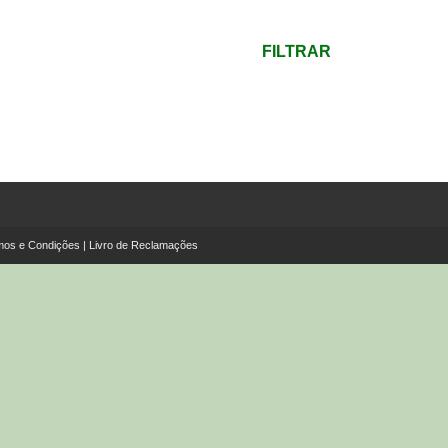
Preço
máximo
FILTRAR
mos e Condições
|
Livro de Reclamações