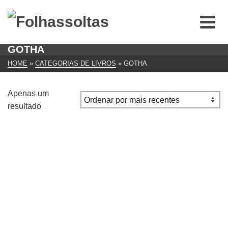
GOTHA
HOME
»
CATEGORIAS DE LIVROS
»
GOTHA
Apenas um
resultado
Crítica dos programas socialistas de Gotha e de Erfurt
€
15.00