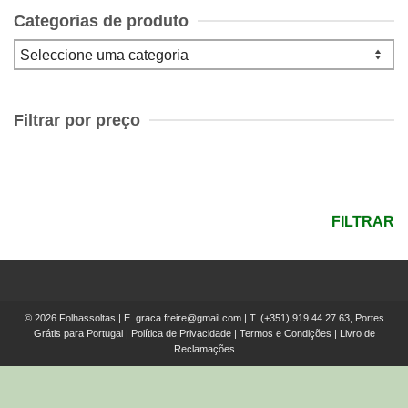
Categorias de produto
Filtrar por preço
Preço
mínimo
Preço
máximo
FILTRAR
© 2026 Folhassoltas | E.
graca.freire@gmail.com
| T.
(+351) 919 44 27 63, Portes
Grátis para Portugal
|
Política de Privacidade
|
Termos e Condições
|
Livro de
Reclamações