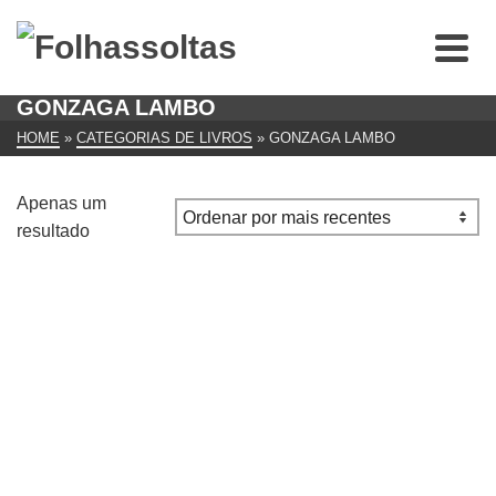
GONZAGA LAMBO
HOME
»
CATEGORIAS DE LIVROS
»
GONZAGA LAMBO
Apenas um
resultado
CANCIONEIRO POPULAR ANGOLANO
(subsídios)Gonzaga Lambo