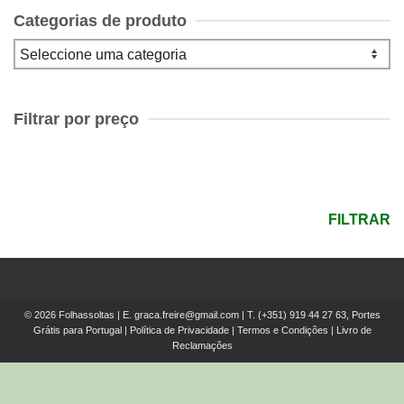
Categorias de produto
Filtrar por preço
Preço
mínimo
Preço
máximo
FILTRAR
© 2026 Folhassoltas | E.
graca.freire@gmail.com
| T.
(+351) 919 44 27 63, Portes
Grátis para Portugal
|
Política de Privacidade
|
Termos e Condições
|
Livro de
Reclamações