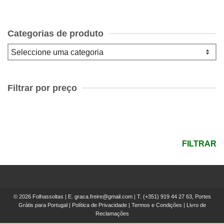
Categorias de produto
Filtrar por preço
Preço
mínimo
Preço
máximo
FILTRAR
© 2026 Folhassoltas | E.
graca.freire@gmail.com
| T.
(+351) 919 44 27 63, Portes
Grátis para Portugal
|
Política de Privacidade
|
Termos e Condições
|
Livro de
Reclamações