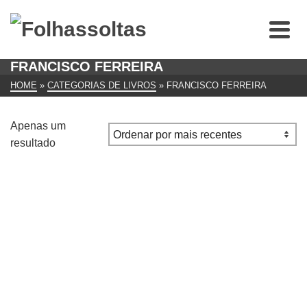
FRANCISCO FERREIRA
HOME
»
CATEGORIAS DE LIVROS
»
FRANCISCO FERREIRA
Apenas um
resultado
26 anos na União Soviética – Notas de exílio do Chico da
CUF, Francisco Ferreira
€
15.00