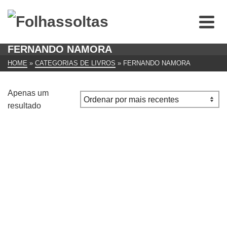
FERNANDO NAMORA
HOME
»
CATEGORIAS DE LIVROS
»
FERNANDO NAMORA
Apenas um
resultado
Sentados na Relva
€
17.00