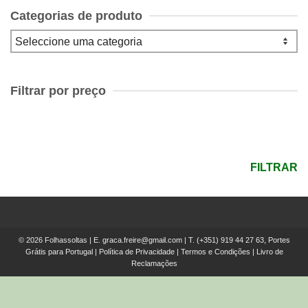
Categorias de produto
Filtrar por preço
Preço
mínimo
Preço
máximo
FILTRAR
© 2026 Folhassoltas | E.
graca.freire@gmail.com
| T.
(+351) 919 44 27 63, Portes
Grátis para Portugal
|
Política de Privacidade
|
Termos e Condições
|
Livro de
Reclamações