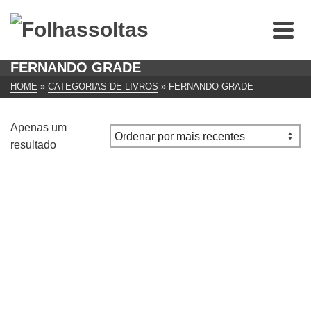
FERNANDO GRADE
HOME
»
CATEGORIAS DE LIVROS
»
FERNANDO GRADE
Apenas um
resultado
UM ARBUSTO ENTRE OS CALHAUS GRADE
(Fernando)
€
39.00