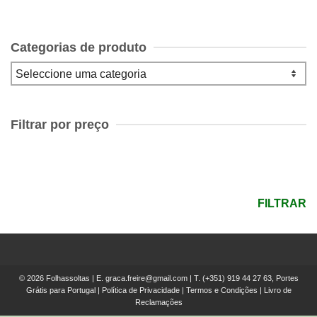
Categorias de produto
Filtrar por preço
Preço
mínimo
Preço
máximo
FILTRAR
© 2026 Folhassoltas | E.
graca.freire@gmail.com
| T.
(+351) 919 44 27 63, Portes
Grátis para Portugal
|
Política de Privacidade
|
Termos e Condições
|
Livro de
Reclamações