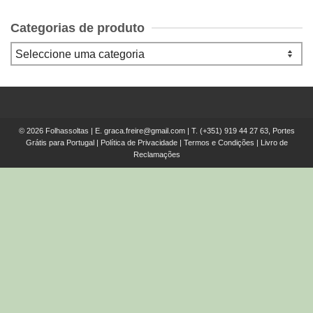
Categorias de produto
© 2026 Folhassoltas | E.
graca.freire@gmail.com
| T.
(+351) 919 44 27 63, Portes
Grátis para Portugal
|
Política de Privacidade
|
Termos e Condições
|
Livro de
Reclamações