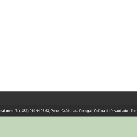
mail.com
| T.
(+351) 919 44 27 63, Portes Grátis para Portugal
|
Política de Privacidade
|
Ter