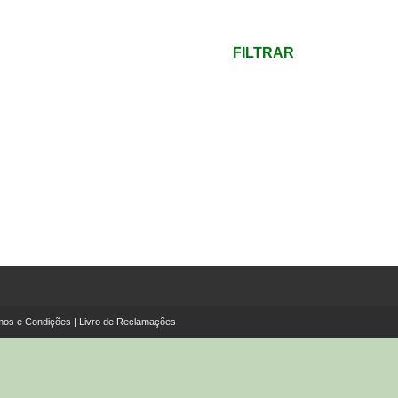
mínimo
Preço
máximo
FILTRAR
mos e Condições
|
Livro de Reclamações