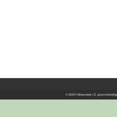
As Neves do Kilimanjaro e
Outras Histórias
€
8.00
© 2026 Folhassoltas | E.
graca.freire@g