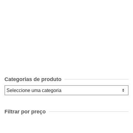
Histórias Extraordinárias, LIVRO Livro de Bolso de
Edgar Allan Poe, 2 volumes
€
12.00
Categorias de produto
Filtrar por preço
Preço
mínimo
Preço