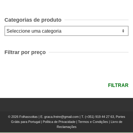
Categorias de produto
Filtrar por preço
Preço
mínimo
Preço
máximo
FILTRAR
© 2026 Folhassoltas | E.
graca.freire@gmail.com
| T.
(+351) 919 44 27 63, Portes
Grátis para Portugal
|
Política de Privacidade
|
Termos e Condições
|
Livro de
Reclamações