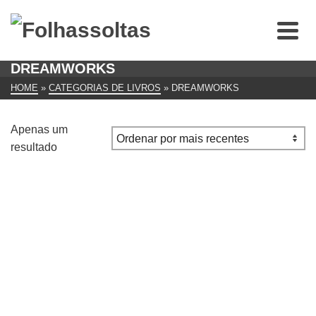
DREAMWORKS
HOME
»
CATEGORIAS DE LIVROS
»
DREAMWORKS
Apenas um
resultado
Amizade Entre Inimigos – Livro de Leitura de
Dreamworks Animation
€
6.00