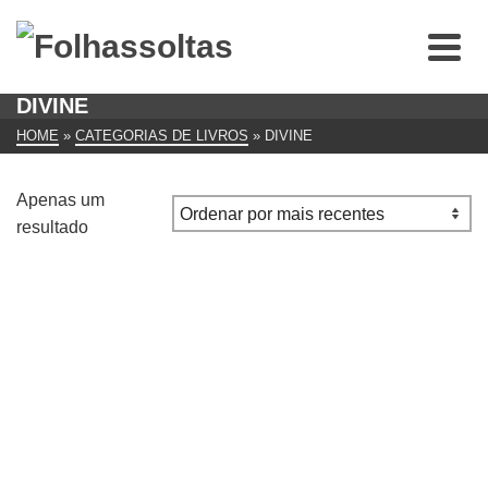
DIVINE
HOME
»
CATEGORIAS DE LIVROS
»
DIVINE
Apenas um
resultado
Metaphysical Poetry (Penguin Classics)
€
7.00