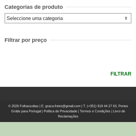
Categorias de produto
Filtrar por preço
Preço
mínimo
Preço
máximo
FILTRAR
© 2026 Folhassoltas | E.
graca.freire@gmail.com
| T.
(+351) 919 44 27 63, Portes
Grátis para Portugal
|
Política de Privacidade
|
Termos e Condições
|
Livro de
Reclamações