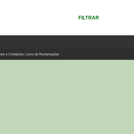
mínimo
Preço
máximo
FILTRAR
mos e Condições
|
Livro de Reclamações