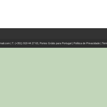
mail.com
| T.
(+351) 919 44 27 63, Portes Grátis para Portugal
|
Política de Privacidade
|
Ter