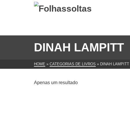
DINAH LAMPITT
HOME
»
CATEGORIAS DE LIVROS
»
DINAH LAMPITT
Apenas um resultado
As Mulheres do Rei
€
7.00