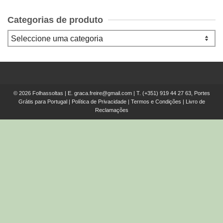
Categorias de produto
© 2026 Folhassoltas | E.
graca.freire@gmail.com
| T.
(+351) 919 44 27 63, Portes
Grátis para Portugal
|
Política de Privacidade
|
Termos e Condições
|
Livro de
Reclamações