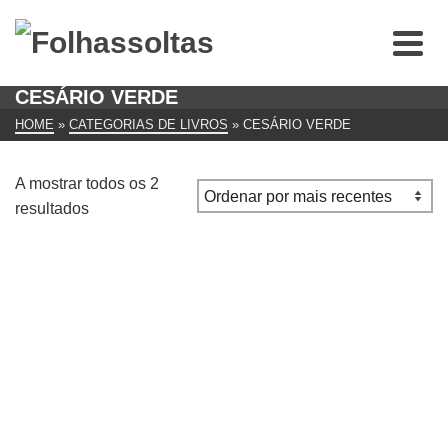
CESÁRIO VERDE
HOME
»
CATEGORIAS DE LIVROS
»
CESÁRIO VERDE
A mostrar todos os 2
Ordenado
resultados
por
mais
recentes
Obra Completa de Cesário Verde, Portuguália
€
15.00