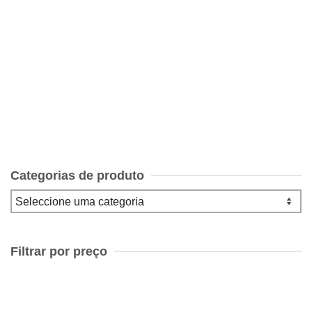
O Livro de Cesário Verde – s/d edição revista por Cabral
do Nascimento capa de Guilherme Gandra
€
10.00
Categorias de produto
Filtrar por preço
Preço
mínimo
Preço