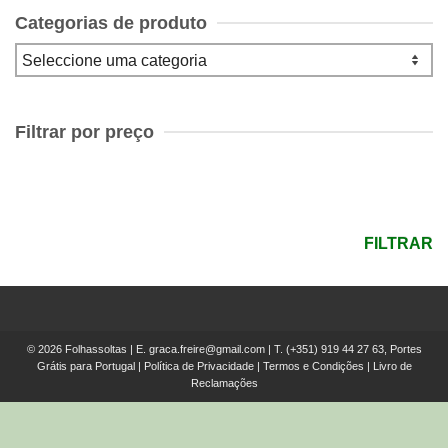
Categorias de produto
Filtrar por preço
Preço
mínimo
Preço
máximo
FILTRAR
© 2026 Folhassoltas | E.
graca.freire@gmail.com
| T.
(+351) 919 44 27 63, Portes
Grátis para Portugal
|
Política de Privacidade
|
Termos e Condições
|
Livro de
Reclamações