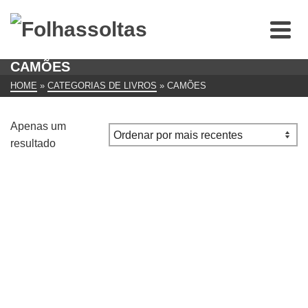
CAMÕES
HOME
»
CATEGORIAS DE LIVROS
»
CAMÕES
Apenas um
resultado
A Lírica de Luís de Camões
€
8.00