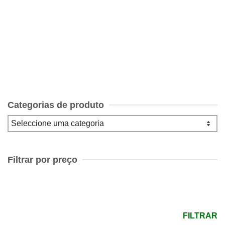
O Deus das Pequenas Coisas Arundhati Roy
€
10.00
Categorias de produto
Filtrar por preço
Preço
mínimo
Preço
máximo
FILTRAR