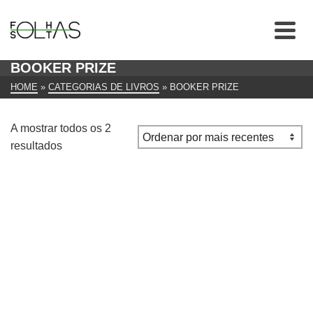
BOOKER PRIZE
HOME
»
CATEGORIAS DE LIVROS
»
BOOKER PRIZE
A mostrar todos os 2
Ordenado
resultados
por
mais
recentes
O Último Homem na Torre de Aravind Adiga
€
15.00