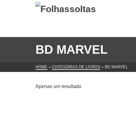
BD MARVEL
HOME
»
CATEGORIAS DE LIVROS
»
BD MARVEL
Apenas um resultado
wolverine bd marvel, preço por
revista, portes grátis
€
5.00