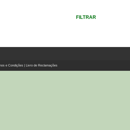
mínimo
Preço
máximo
FILTRAR
mos e Condições
|
Livro de Reclamações