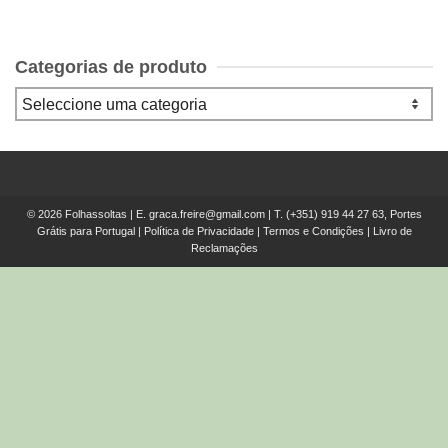
Categorias de produto
© 2026 Folhassoltas | E.
graca.freire@gmail.com
| T.
(+351) 919 44 27 63, Portes
Grátis para Portugal
|
Política de Privacidade
|
Termos e Condições
|
Livro de
Reclamações