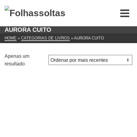
AURORA CUITO
HOME
»
CATEGORIAS DE LIVROS
»
AURORA CUITO
Apenas um
resultado
Álvaro Siza. Foto de Duccio Malagamba – Grandes
Arquitetos
€
10.00