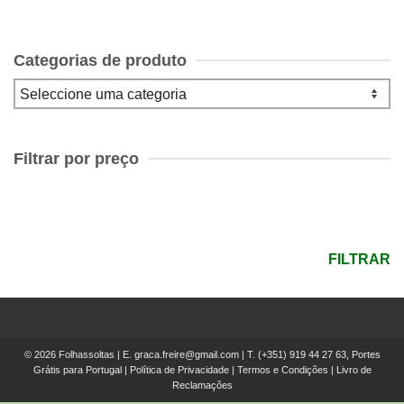
Categorias de produto
Filtrar por preço
Preço
mínimo
Preço
máximo
FILTRAR
© 2026 Folhassoltas | E.
graca.freire@gmail.com
| T.
(+351) 919 44 27 63, Portes
Grátis para Portugal
|
Política de Privacidade
|
Termos e Condições
|
Livro de
Reclamações