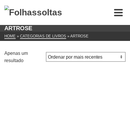
ARTROSE
HOME
»
CATEGORIAS DE LIVROS
»
ARTROSE
Apenas um
resultado
Como Livrar-se da sua Artrose e do seu Reumatismo – O
Fim da Conspiração do Silêncio
€
12.00