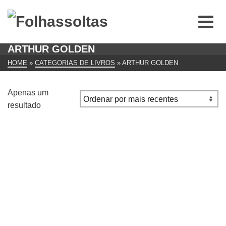
ARTHUR GOLDEN
HOME
»
CATEGORIAS DE LIVROS
»
ARTHUR GOLDEN
Apenas um
resultado
Memoirs of a Geisha
€
7.00