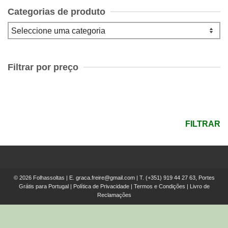
Categorias de produto
Filtrar por preço
Preço
mínimo
Preço
máximo
FILTRAR
© 2026 Folhassoltas | E.
graca.freire@gmail.com
| T.
(+351) 919 44 27 63, Portes
Grátis para Portugal
|
Política de Privacidade
|
Termos e Condições
|
Livro de
Reclamações