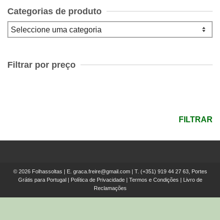
Categorias de produto
Filtrar por preço
Preço
mínimo
Preço
máximo
FILTRAR
© 2026 Folhassoltas | E.
graca.freire@gmail.com
| T.
(+351) 919 44 27 63, Portes
Grátis para Portugal
|
Política de Privacidade
|
Termos e Condições
|
Livro de
Reclamações