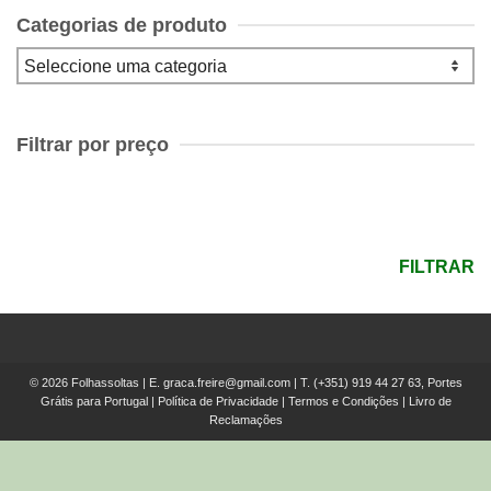
Categorias de produto
Filtrar por preço
Preço
mínimo
Preço
máximo
FILTRAR
© 2026 Folhassoltas | E.
graca.freire@gmail.com
| T.
(+351) 919 44 27 63, Portes
Grátis para Portugal
|
Política de Privacidade
|
Termos e Condições
|
Livro de
Reclamações