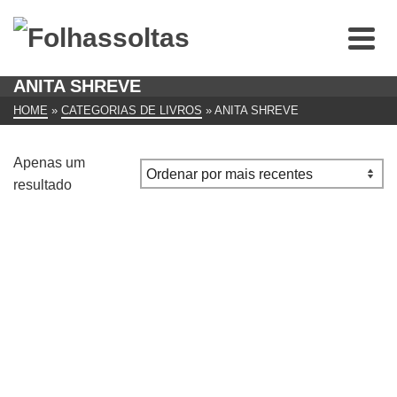
ANITA SHREVE
HOME
»
CATEGORIAS DE LIVROS
»
ANITA SHREVE
Apenas um
resultado
Tudo O Que Ele Sempre Quis LIVRO de Anita Shreve
€
8.00