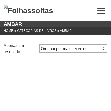
AMBAR
HOME
»
CATEGORIAS DE LIVROS
»
AMBAR
Apenas um
resultado
O Adultério no Feminino e o seu Romance
€
9.00