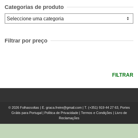
Categorias de produto
Filtrar por preço
Preço
mínimo
Preço
máximo
FILTRAR
© 2026 Folhassoltas | E.
graca.freire@gmail.com
| T.
(+351) 919 44 27 63, Portes
Grátis para Portugal
|
Política de Privacidade
|
Termos e Condições
|
Livro de
Reclamações