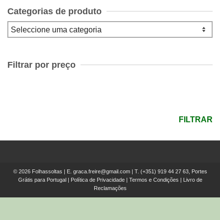
Categorias de produto
Filtrar por preço
Preço
mínimo
Preço
máximo
FILTRAR
© 2026 Folhassoltas | E.
graca.freire@gmail.com
| T.
(+351) 919 44 27 63, Portes
Grátis para Portugal
|
Política de Privacidade
|
Termos e Condições
|
Livro de
Reclamações