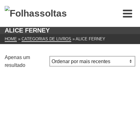
ALICE FERNEY
HOME
»
CATEGORIAS DE LIVROS
»
ALICE FERNEY
Apenas um
resultado
A Mais bela História do Amor
€
13.00