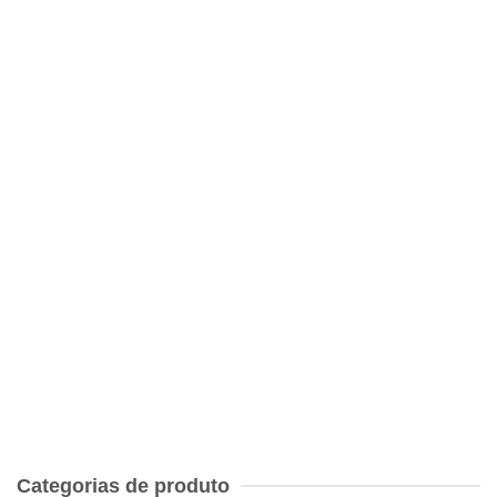
Um Pouco de Ciência Para Todos LIVRO de Claude
Allègre
€
12.00
História das Ciências Pascal Acot
€
9.00
Categorias de produto