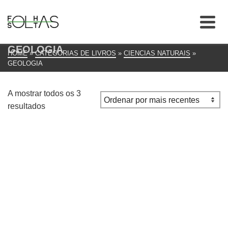
GEOLOGIA
HOME
»
CATEGORIAS DE LIVROS
»
CIENCIAS NATURAIS
»
GEOLOGIA
A mostrar todos os 3
Ordenado
resultados
por
mais
recentes
Marrocos Todo o Que Precisa para uma viagem perfeita
€
5.00