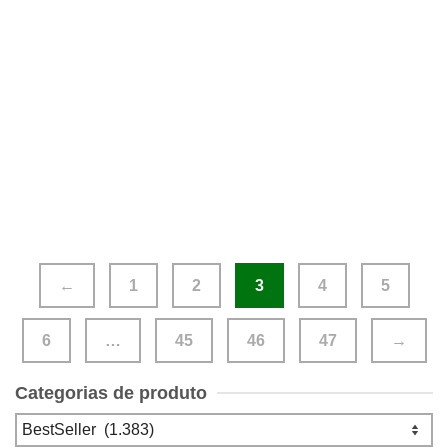
Um Estudo em Vermelho Edição de Bolso de Arthur
Conan Doyle
€
6.00
←
1
2
3
4
5
6
…
45
46
47
→
Categorias de produto