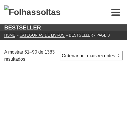
BESTSELLER
HOME
»
CATEGORIAS DE LIVROS
»
BESTSELLER
- PAGE 3
A mostrar 61–90 de 1383
Ordenado
resultados
por
mais
recentes
O Mistério dos Sete Relógios Obras de Agatha Christie
€
10.00