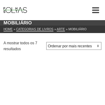
MOBILIÁRIO
HOME
»
CATEGORIAS DE LIVROS
»
ARTE
»
MOBILIÁRIO
A mostrar todos os 7
Ordenado
resultados
por
mais
recentes
Living in Provence de René Stoeltie e Bárbara Stoeltie
€
15.00