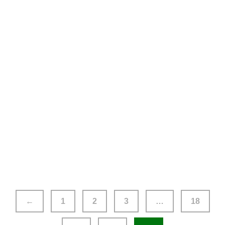
livros Antigos de Enid Blyton
€
5.00
Clássicos da Leitura Universal
€
7.00
←
1
2
3
…
18