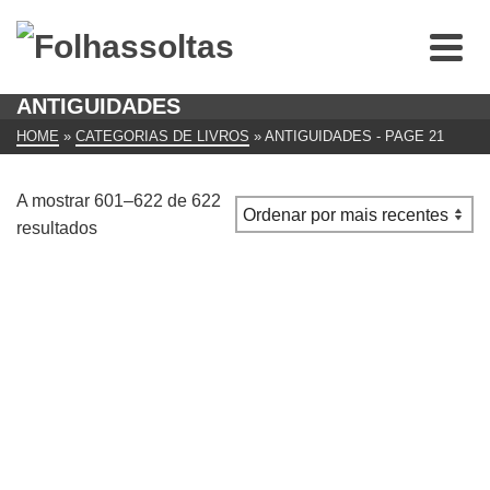
ANTIGUIDADES
HOME
»
CATEGORIAS DE LIVROS
»
ANTIGUIDADES
- PAGE 21
A mostrar 601–622 de 622
Ordenado
resultados
por
mais
recentes
A Alma Nova Colecção Biblioteca de Autores
Portugueses Autor: Guilherme de Azevedo
€
10.00