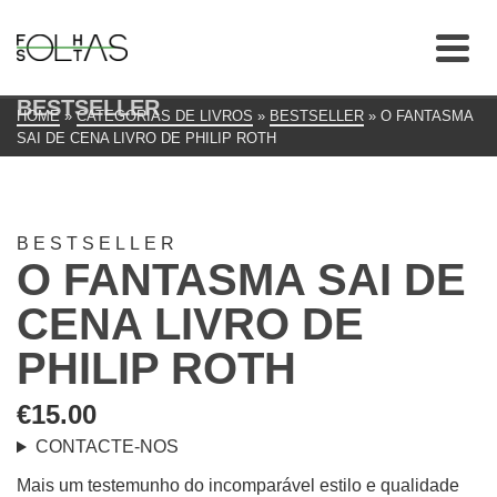
BESTSELLER
HOME
»
CATEGORIAS DE LIVROS
»
BESTSELLER
»
O FANTASMA
SAI DE CENA LIVRO DE PHILIP ROTH
BESTSELLER
O FANTASMA SAI DE
CENA LIVRO DE
PHILIP ROTH
€
15.00
CONTACTE-NOS
Mais um testemunho do incomparável estilo e qualidade