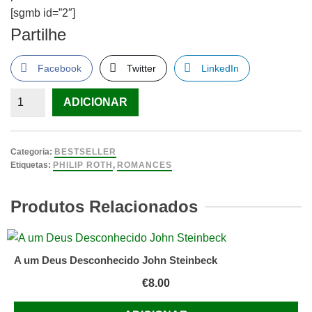
[sgmb id=”2″]
Partilhe
Facebook
Twitter
LinkedIn
Quantidade
ADICIONAR
de
O
Fantasma
Categoria:
BESTSELLER
Sai
Etiquetas:
PHILIP ROTH
,
ROMANCES
de
Cena
Produtos Relacionados
LIVRO
de
Philip
A um Deus Desconhecido John Steinbeck
Roth
€
8.00