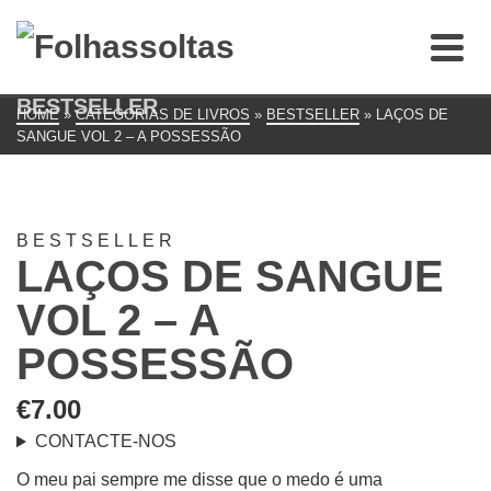
BESTSELLER
HOME
»
CATEGORIAS DE LIVROS
»
BESTSELLER
»
LAÇOS DE
SANGUE VOL 2 – A POSSESSÃO
BESTSELLER
LAÇOS DE SANGUE
VOL 2 – A
POSSESSÃO
€
7.00
CONTACTE-NOS
O meu pai sempre me disse que o medo é uma