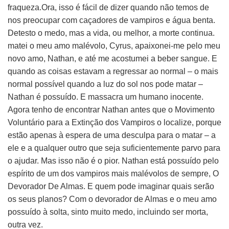
fraqueza.Ora, isso é fácil de dizer quando não temos de
nos preocupar com caçadores de vampiros e água benta.
Detesto o medo, mas a vida, ou melhor, a morte continua.
matei o meu amo malévolo, Cyrus, apaixonei-me pelo meu
novo amo, Nathan, e até me acostumei a beber sangue. E
quando as coisas estavam a regressar ao normal – o mais
normal possível quando a luz do sol nos pode matar –
Nathan é possuído. E massacra um humano inocente.
Agora tenho de encontrar Nathan antes que o Movimento
Voluntário para a Extinção dos Vampiros o localize, porque
estão apenas à espera de uma desculpa para o matar – a
ele e a qualquer outro que seja suficientemente parvo para
o ajudar. Mas isso não é o pior. Nathan está possuído pelo
espírito de um dos vampiros mais malévolos de sempre, O
Devorador De Almas. E quem pode imaginar quais serão
os seus planos? Com o devorador de Almas e o meu amo
possuído à solta, sinto muito medo, incluindo ser morta,
outra vez.