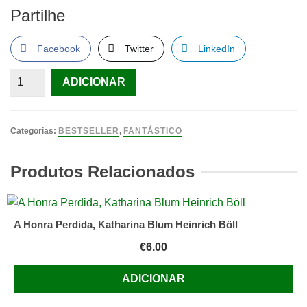
Partilhe
Facebook
Twitter
LinkedIn
Quantidade
ADICIONAR
de
Laços
de
Categorias:
BESTSELLER
,
FANTÁSTICO
Sangue
Vol
Produtos Relacionados
2
-
A
A Honra Perdida, Katharina Blum Heinrich Böll
Possessão
€
6.00
ADICIONAR