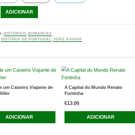
ade
ADICIONAR
s:
HISTORICO
,
ROMANCES
l
:
HISTÓRIA DE PORTUGAL
,
JOÃO AGUIAR
e um Caixeiro Viajante de
A Capital do Mundo Renato
iller
Fontinha
€
13.00
ADICIONAR
ADICIONAR