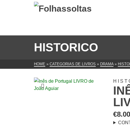
HISTORICO
HOME
»
CATEGORIAS DE LIVROS
»
DRAMA
»
HISTO
HIST
IN
LI
€
8.0
CON