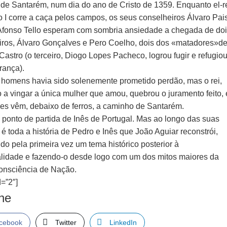
 de Santarém, num dia do ano de Cristo de 1359. Enquanto el-r
o I corre a caça pelos campos, os seus conselheiros Álvaro Pai
Afonso Tello esperam com sombria ansiedade a chegada de do
eiros, Álvaro Gonçalves e Pero Coelho, dois dos «matadores»d
Castro (o terceiro, Diogo Lopes Pacheco, logrou fugir e refugiou
rança).
 homens havia sido solenemente prometido perdão, mas o rei,
 a vingar a única mulher que amou, quebrou o juramento feito, 
les vêm, debaixo de ferros, a caminho de Santarém.
o ponto de partida de Inês de Portugal. Mas ao longo das suas
é toda a história de Pedro e Inês que João Aguiar reconstrói,
o pela primeira vez um tema histórico posterior à
lidade e fazendo-o desde logo com um dos mitos maiores da
onsciência de Nação.
=”2″]
lhe
cebook
Twitter
LinkedIn