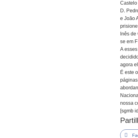
Castelo
D. Pedr
e João 
prision
Inês de 
se em F
A esses
decidido
agora e
É este 
páginas 
abordand
Naciona
nossa c
[sgmb id
Parti
Fa