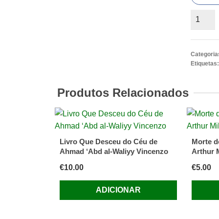
Quantid
de
Inês
de
Categoria
Portuga
Etiquetas
LIVRO
de
Produtos Relacionados
João
Aguiar
Livro Que Desceu do Céu de
Morte d
Ahmad ‘Abd al-Waliyy Vincenzo
Arthur M
€
10.00
€
5.00
ADICIONAR