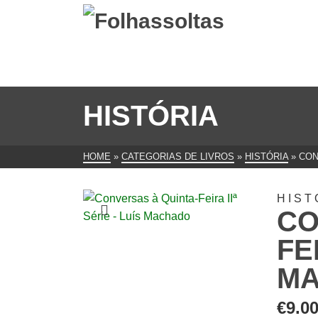
HISTÓRIA
HOME
»
CATEGORIAS DE LIVROS
»
HISTÓRIA
»
CON
HIST
CO
FE
M
€
9.0