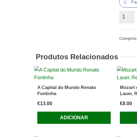
Fa
Quantid
de
Conver
à
Categoria
Quinta-
Feira
Produtos Relacionados
IIª
Série
-
Luís
A Capital do Mundo Renato
Mozart 
Machad
Fontinha
Lauer, 
€
13.00
€
8.00
ADICIONAR