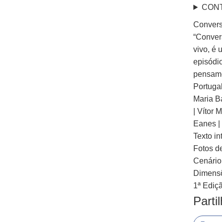
CON
Convers
“Conver
vivo, é
episódio
pensame
Portugal
Maria B
| Vítor
Eanes |
Texto in
Fotos d
Cenário
Dimensõ
1ª Ediç
Parti