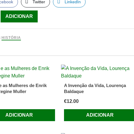
cebook
Twitter
LinkedIn
ade
ADICIONAR
sas
:
HISTÓRIA
e as Mulheres de Enrik
A Invenção da Vida, Lourença
o
Regine Muller
Baldaque
€
12.00
ADICIONAR
ADICIONAR