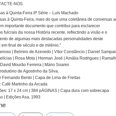
TACTE-NOS
as à Quinta-Feira IIª Série – Luís Machado
sas à Quinta-Feira, mais do que uma coletânea de conversas a
 um importante documento que contribui para esclarecer
s fulcrais da nossa História recente, reflectindo a visão e o
nto de algumas mais destacadas personalidades deste
 em final de século e de milénio.”
arroso | Belmiro de Azevedo | Vítor Constâncio | Daniel Sampai
 Melícias | Rosa Mota | Herman José | Amália Rodrigues | Ramal
 David Mourão Ferreira | Mário Soares
trodutório de Agostinho da Silva,
e Fernando Bento | Capa de Lima de Freitas
: Café Martinho da Arcada
es: 17 x 24 cm | 384 pÁGINAS | Capa dura com sobrecapa
ão | Edições Asa, 1993
lhe